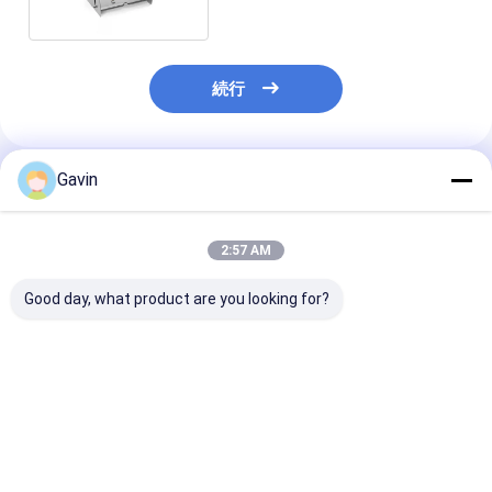
続行
Gavin
推薦されたプロダクト
2:57 AM
Good day, what product are you looking for?
電子点火で BBQ ゲーム
2 サイドシェルフ ロゴ
ポータブル 炭焼き
をアップグレードする
コーテン 鋼鉄 BBQ グ
イド 棚 と オー
携帯の炭火 BBQ グリル
リル
イド 屋外 BBQ 
屋外 BBQ 機器
OEM ODM
ベストプライス
ベストプライス
ベストプラ