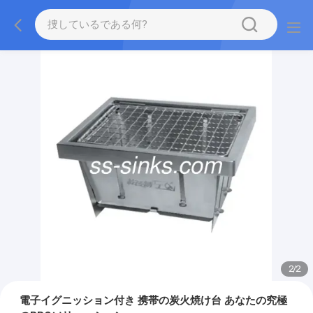
2
/
2
電子イグニッション付き 携帯の炭火焼け台 あなたの究極