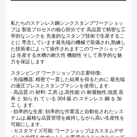
私たちのステンレス鋼シンクスタンプワークショッ
プは 製造プロセスの核心部分です 高品質で精密な工
学的なシンクを 先進的なスタンプ技術で生産するこ
とに 専念しています最先端の機械で装備され,熟練し
た技術者によって操作されますこのワークショップ
は 生産する水槽の耐久性 機能性 そして美学的な魅
力を保証します
スタンピング ワークショップの主要特徴:
- 先端機器: 精密で一貫した結果を得るために 最先端
の液圧プレスとスタンプマシンを使用します.
- 高品質 の 材料: 工房 は,高性能 の 耐腐蝕性,強度,長
寿 と 知ら れ て いる 304 級 の ステンレス 鋼 を 加
工 し ます.
- 効率的な生産: 効率的な作業流と自動化されたシス
テムは,厳格な品質管理を維持しながら高い生産性を
可能にします.
- カスタマイズ可能: ワークショップはカスタムデザ