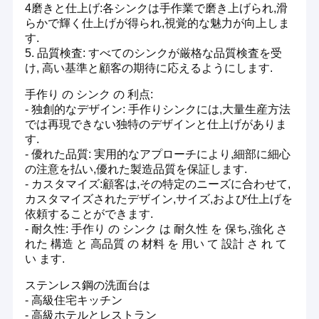
4磨きと仕上げ:各シンクは手作業で磨き上げられ,滑
絡してください!
らかで輝く仕上げが得られ,視覚的な魅力が向上しま
---
す.
詳細については,ウェブサイト www.ss-sinks.com を訪問
5. 品質検査: すべてのシンクが厳格な品質検査を受
するか,sinks_yuki@hotmail.com にメールしてください.
け, 高い基準と顧客の期待に応えるようにします.
手作り の シンク の 利点:
- 独創的なデザイン: 手作りシンクには,大量生産方法
では再現できない独特のデザインと仕上げがありま
す.
- 優れた品質: 実用的なアプローチにより,細部に細心
の注意を払い,優れた製造品質を保証します.
- カスタマイズ:顧客は,その特定のニーズに合わせて,
カスタマイズされたデザイン,サイズ,および仕上げを
依頼することができます.
- 耐久性: 手作り の シンク は 耐久性 を 保ち,強化 さ
れた 構造 と 高品質 の 材料 を 用い て 設計 さ れ て
い ます.
ステンレス鋼の洗面台は
- 高級住宅キッチン
- 高級ホテルとレストラン