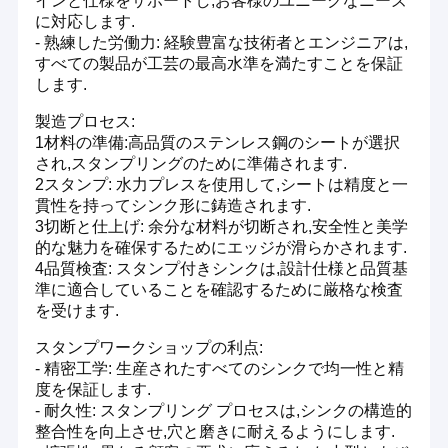
インと仕様をサポートし,お客様のユニークなニーズ
に対応します.
- 熟練した労働力: 経験豊富な技術者とエンジニアは,
すべての製品が工芸の最高水準を満たすことを保証
します.
製造プロセス:
1材料の準備:高品質のステンレス鋼のシートが選択
され,スタンプリングのために準備されます.
2スタンプ: 水力プレスを使用して,シートは精度と一
貫性を持ってシンク形に鋳造されます.
3切断と仕上げ: 余分な材料が切断され,安全性と美学
的な魅力を確保するためにエッジが滑らかされます.
4品質検査: スタンプ付きシンクは,設計仕様と品質基
準に適合していることを確認するために厳格な検査
を受けます.
スタンプワークショップの利点:
- 精密工学: 生産されたすべてのシンクで均一性と精
度を保証します.
- 耐久性: スタンプリング プロセスは,シンクの構造的
整合性を向上させ,穴と磨きに耐えるようにします.