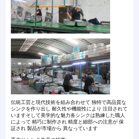
Undermountのステンレス鋼の台所の流し
"相互利益と信頼が根付いており 市場管理をベースに ブ
ランド戦略を導き"いつも通り,すべてのクライアントに良
ハンドメイドの台所の流し
いサービスを提供する."品質に基づいて生存,開発,イノベ
ーションを 目指す"と,さらに顧客の肯定と支持を得るため
Drainboardの台所の流し
に.
ステンレス鋼の流しの立場
プレミアム素材 - 304級のステンレス鋼を使用します 耐
腐蝕性,耐久性, 維持が簡単で知られています
無光沢の黒い台所の流し
先進的な製造― 最先端の機械と技術で 装備され,私たちは
すべての製品に精度を保証します
台所の流しの付属品
カスタマイズ --- 私たちは,さまざまな顧客の好みを満た
水晶石造りの台所の流し
すために,デザイン,サイズ,および仕上げの幅広いを提供し
ています.
ステンレス鋼のコック
伝統工芸と現代技術を組み合わせて 独特で高品質な
環境に優しい生産-- 私たちの製造プロセスは持続可能性
シンクを作り出し 耐久性や機能性により 注目されて
ステンレス鋼のシャワー セット
と環境責任を優先します
いますそして美学的な魅力各シンクは熟練した職人
によって 精巧に制作され 精度と細部への注意が 保
品質保証---各シンクは厳格な品質検査を受け 国際基準に
台所の流し型
証され 製品が市場から 異なっています
準拠していることを確認します