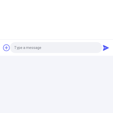
Q:あなたの工場はいかに生産の機能であるか。
:私達は1ヶ月あたりの50000までPCプロダクトを製造して
もいい。
Q:私は流しの流出の穴そしてコックの穴を開けることを要
求してもいいか。
:穴は流出し、コックの穴は顧客の要求によって作られてで
きる。
Q:私はハンドメイドの流しの別の表面処理か特別なサイズ
のために要求してもいいか。
:通常、カスタマイズされたプロダクトは私達の技術的な能
力内のハンドメイドの流しのために受諾可能である!新しい
考えがあればいつでものための私達に連絡する歓迎
Photo
Desktop Site
ホーム
企業情報
お問い合わせ
Video Call
Privacy Policy
地図
品質
ステンレス鋼単一ボールの流し
中国工場.Copyright © 2026
Audio Call
Passion Kitchen And Sanitary Industrial CO.,LTD. All Rights
Reserved.