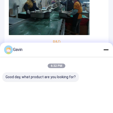
R&D
FAQ
Gavin
Q:私は情熱の工場を訪問してもいいか。あなたの工場整理
する私のための交通機関をできるか。
6:32 PM
:私の貴重のそれは私達の工場を訪問するように誘う私達の
名誉である。広州都市からの私達の工場に約1から1.5時間
かかる、私達は広州または広州空港のあなたのホテルから
Good day, what product are you looking for?
の選ぶために運転者を整理してもいい!
Q:あなたの工場はプロダクトで私達のブランドを印刷でき
るか。
:私達の工場は流しでOEMサービスを提供するために、作っ
たレーザーの両方ロゴおよび鋼鉄ロゴをできる!そして顧客
は私達にロゴの使用法の承認の手紙およびロゴ登録証明書
を提供する必要がある。