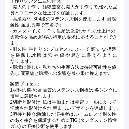
手作りシンク生産の特徴:
屋外BBQ装置
私たちの製品ラインナップ:
- 職人の手作り: 経験豊富な職人が手作りで,優れた品
- シングルボウルシンク
質とユニークな仕上げを保証します.
- ダブルボウルシンク
- 高級素材: 304級のステンレス鋼を使用します 耐腐
- バーのシンク
蝕性,強度,長寿で有名です
- 底部および上部の水槽
- カスタマイズ: 手作り生産は,設計,サイズ,仕上げの
- カスタムデザインのシンク
柔軟性を高め,顧客の特定の要求に応えることができ
ます.
生産アプリケーション:
- 耐久性: 手作り の プロセス に よっ て 頑丈 な 構造
- 住宅用キッチン
を 確保 し,水槽 は 穴 や 傷 や 磨き に 耐える よう に
- 商業用キッチン
なり ます.
- レストランとホテル
- 環境に優しい: 私たちの生産方法は持続可能性を優
- 病院と研究室
先し,廃棄物と環境への影響を最小限に抑えます.
なぜ 私たちを選んだのか?
製造プロセス:
- 競争力のある価格
- 間に合う配達
1材料の選択: 高品質のステンレス鋼板は,各シンクに
- 優れた顧客サービス
慎重に選択されます.
- OEM と ODM サービス
2切断と形付け: 紙は手動または精密ツールによって
切断され形付けされ,望ましいデザインを達成します.
3溶接と接合:熟練した溶接者は,シームレスで耐久性
私たちは,革新的な信頼性の高いステンレス鋼のシンクソ
のある接合を保証するためにTIG (タングステン惰性
リューションを提供することに専念しています. 私たちの
ガス) の溶接技術を使用します.
製品とサービスについてもっと学ぶために今日私達に連