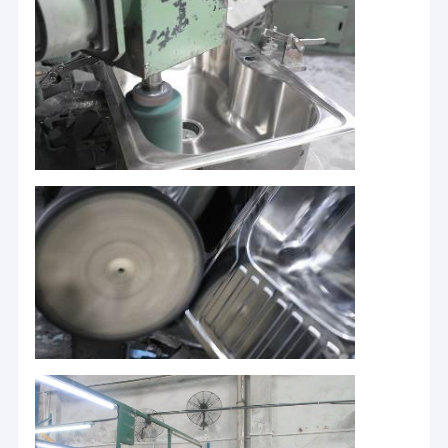
そのアクセサリーを設計および開発しました.スタイルの
私達について
多様性業界での長年の専門知識により,私たちの販売ネッ
トワークは全国に広がっています.持続可能でパッション
工場旅行
は,国内市場から良い評判を得ているだけでなく,ヨーロッ
パでも好評を得ています.東南アジア及び他の国.
品質管理
私たちの自信と誇りは
高性能耐腐蝕性のあるステンレス鋼の原材料で作られて
私達に連絡しなさい
います表面の明るさ処理のための金属電解プラチナの先
進技術によって表面処理のためのプロの機械的な磨き法
ニュース
が導入され,製品が常に新しくて魅力的になりました.
VR
製品設計と開発チームにおける専門性,生産とスタッフの
運用における豊富な経験が キウイキッチンを繊細な本質
にしました
総合的な生産--- 高級シンク,フル・スチール・ドレーナー,
ステンレス鋼単一ボールの流し
石けん配給機,配具の生産に特化した 品質保証と合理的な
価格.
ステンレス鋼二重ボールの流し
優れたテスト (QC) チーム---すべての製品に強力なテスト
Topmountの台所の流し
(QC) チームを備えて,繊細なテストを行い,製品の品質を保
証します.