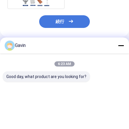
続行
Gavin
推薦されたプロダクト
6:23 AM
Good day, what product are you looking for?
商業用 食器洗浄 の 効
2 ボウル ステンレス ス
黒色 ステンレ
率 を 向上 さ せる ステ
チール ダブル ボウル
ブルボウルの盆
ンレス スチール 排水
シンク オーバーフロー
排水器 付属
器 二 室 盆 シンク
簡単 メンテナンスのた
めに含まれています
ベストプライス
ベストプライス
ベストプラ