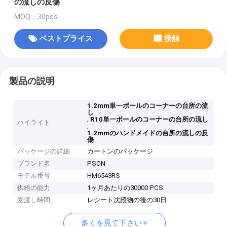
の流しの反傷
MOQ：30pcs
ベストプライス
接触
製品の説明
1.2mm単一ボールのコーナーの台所の流
し
,
R10単一ボールのコーナーの台所の流し
ハイライト
,
1.2mmのハンドメイドの台所の流しの反
傷
パッケージの詳細
カートンのパッケージ
ブランド名
PSON
モデル番号
HM6543RS
供給の能力
1ヶ月あたりの30000 PCS
受渡し時間
レシート沈殿物の後の30日
多くを見て下さい