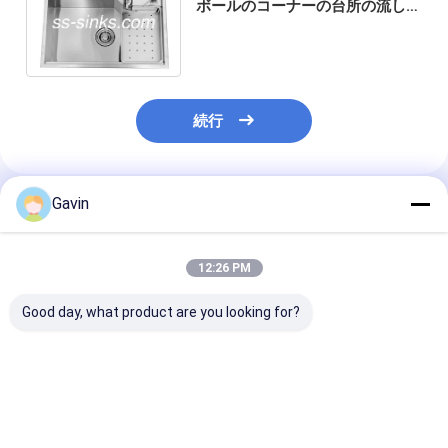
ボールのコーナーの台所の流しの
反傷
続行
Gavin
推薦されたプロダクト
12:26 PM
Good day, what product are you looking for?
1つの蛇口穴とタップ
1つの蛇口穴とタップ
ブラシ式 ss201
穴カバー付き、つや消
穴カバー付き、つや消
シングルボウル
しステンレス鋼製ダブ
しステンレス鋼製ダブ
ドレスタイヤ 